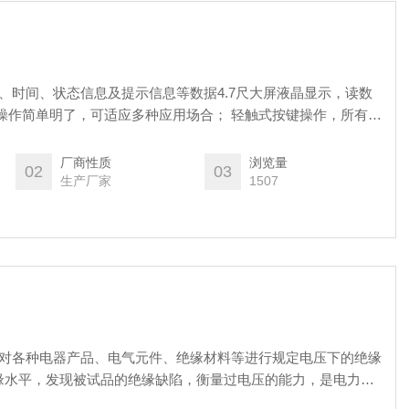
流、时间、状态信息及提示信息等数据4.7尺大屏液晶显示，读数
操作简单明了，可适应多种应用场合； 轻触式按键操作，所有功
了产品的安全性、可靠性。
厂商性质
浏览量
02
03
生产厂家
1507
于对各种电器产品、电气元件、绝缘材料等进行规定电压下的绝缘
缘水平，发现被试品的绝缘缺陷，衡量过电压的能力，是电力运
企业、冶金、煤矿、电气化铁路相关部门、科研单位及高等院校