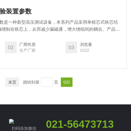
试验装置参数
参数是一种新型高压测试设备，本系列产品采用单框芯式铁芯结
轴绕制在铁芯上，从而减少漏磁通，增大绕组间的耦合。产品的
使用携带方便，适用于电力系统及电力用户在现场检测各种高压
力设备检测及预防性试验所*的试验仪器。
厂商性质
浏览量
02
03
生产厂家
1522
末页
跳转到第
页
021-56473713
扫码添加微信