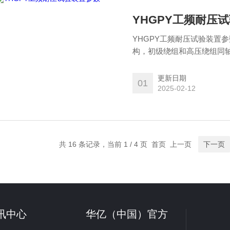
YHGPY工频耐压
YHGPY工频耐压试验装置
构，初级绕组和高压绕组同
整体结构紧凑，通用性强，
电器设备的绝缘性能，是电
更新日期
01
2025-02-12
共 16 条记录，当前 1 / 4 页 首页 上一页
下一页
讯中心
华亿（中国）官方