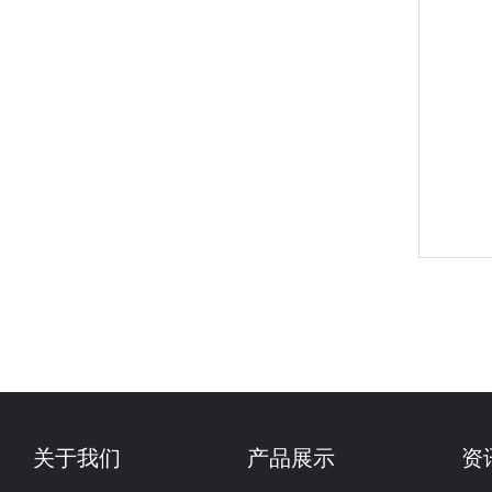
关于我们
产品展示
资