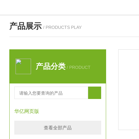
产品展示
/ PRODUCTS PLAY
产品分类
/ PRODUCT
华亿网页版
查看全部产品