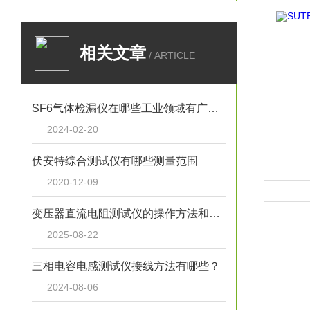
相关文章
/ ARTICLE
SF6气体检漏仪在哪些工业领域有广泛应用？
2024-02-20
伏安特综合测试仪有哪些测量范围
2020-12-09
变压器直流电阻测试仪的操作方法和应用范围
2025-08-22
三相电容电感测试仪接线方法有哪些？
2024-08-06