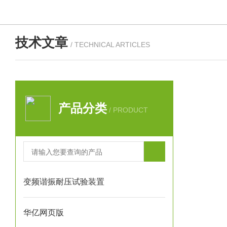
技术文章
/ TECHNICAL ARTICLES
产品分类
/ PRODUCT
变频谐振耐压试验装置
华亿网页版