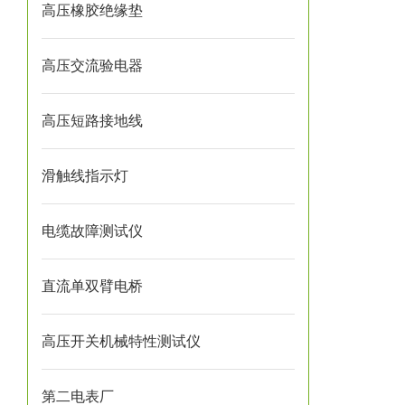
高压橡胶绝缘垫
高压交流验电器
高压短路接地线
滑触线指示灯
电缆故障测试仪
直流单双臂电桥
高压开关机械特性测试仪
第二电表厂