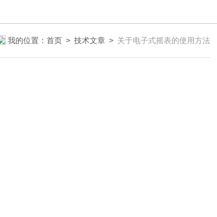
我的位置：
首页
>
技术文章
>
关于电子式摇表的使用方法