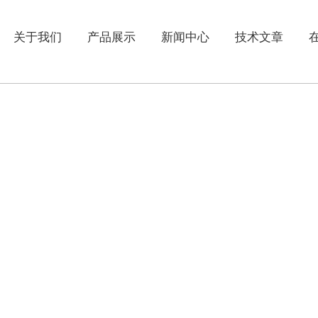
关于我们
产品展示
新闻中心
技术文章