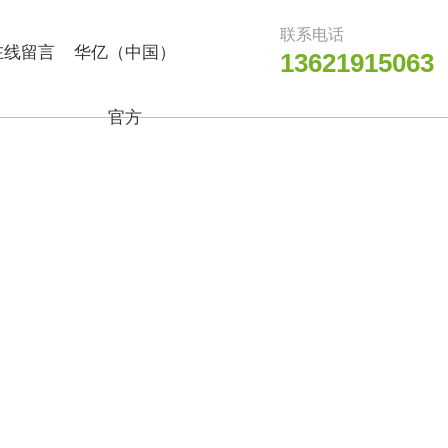
联系电话
在线留言
华亿（中国）
13621915063
官方