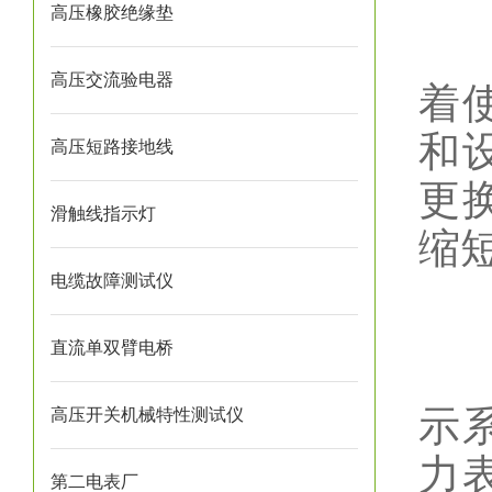
高压橡胶绝缘垫
通
高压交流验电器
着
和
高压短路接地线
更
滑触线指示灯
缩
电缆故障测试仪
3
直流单双臂电桥
压
示
高压开关机械特性测试仪
力
第二电表厂