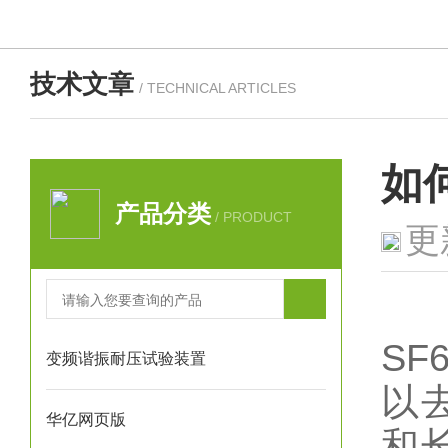
技术文章
/ TECHNICAL ARTICLES
如
产品分类
/ PRODUCT
更
S
S
变频谐振耐压试验装置
以
华亿网页版
和