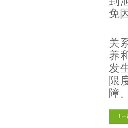
到
免
S
关
养
发
限
障
上一