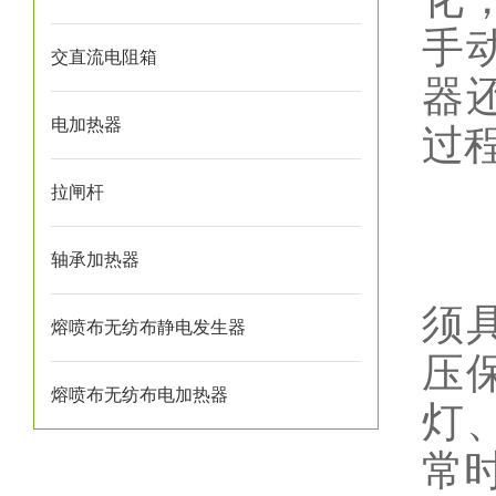
手
交直流电阻箱
器
电加热器
过
拉闸杆
4
轴承加热器
由
须
熔喷布无纺布静电发生器
压
熔喷布无纺布电加热器
灯
常