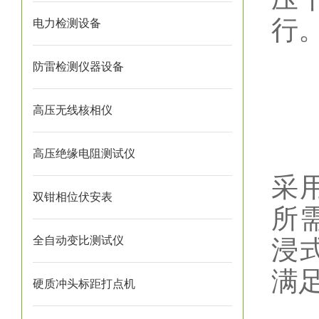
行
电力检测设备
一
防雷检测仪器设备
1
高压无线核相仪
高压绝缘电阻测试仪
采
双钳相位伏安表
所
全自动变比测试仪
浸
满
硬质冲头标距打点机