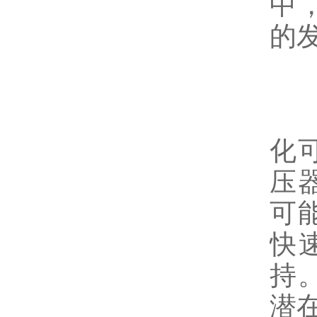
中
的
4
在
化
压
可
快
持
潜