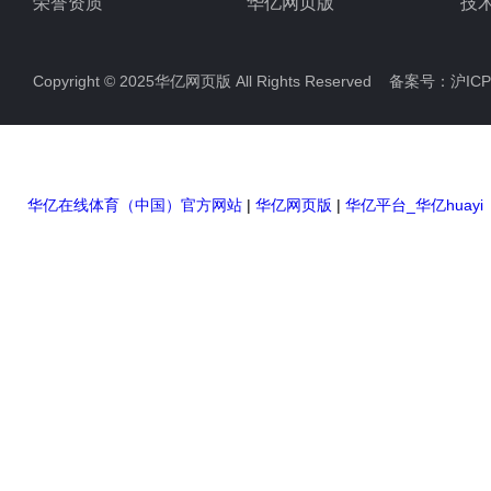
荣誉资质
华亿网页版
技
电力检测设备
Copyright © 2025华亿网页版 All Rights Reserved 备案号：
沪ICP
防雷检测仪器设备
高压无线核相仪
高压绝缘电阻测试仪
华亿在线体育（中国）官方网站
|
华亿网页版
|
华亿平台_华亿huay
双钳相位伏安表
全自动变比测试仪
硬质冲头标距打点机
高压橡胶绝缘垫
高压交流验电器
高压短路接地线
滑触线指示灯